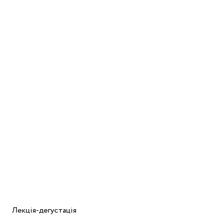
Лекція-дегустація