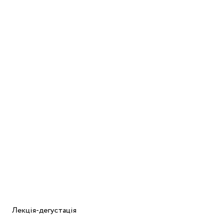
Лекція-дегустація