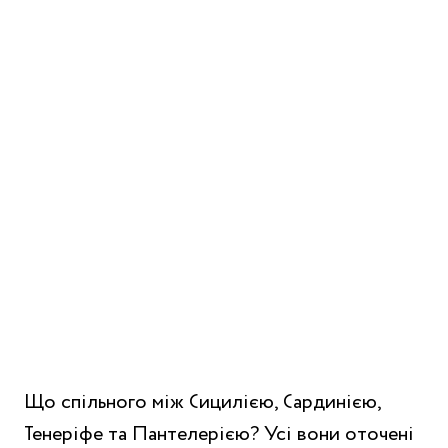
Що спільного між Сицилією, Сардинією,
Тенеріфе та Пантелерією? Усі вони оточені