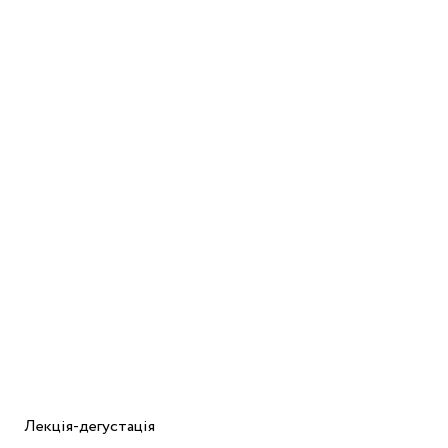
Лекція-дегустація