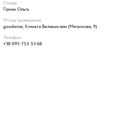
Спікер:
Гірман Ольга
Місце проведення:
goodwine, Кімната Великих вин (Мечнікова, 9)
Телефон:
+38 095 755 53 68