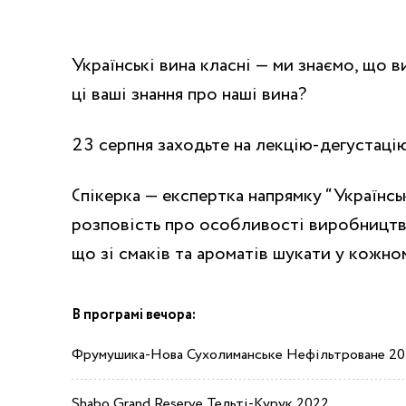
Українські вина класні — ми знаємо, що 
ці ваші знання про наші вина?
23 серпня заходьте на лекцію-дегустаці
Спікерка — експертка напрямку “Українські
розповість про особливості виробництва 
що зі смаків та ароматів шукати у кожн
В програмі вечора:
Фрумушика-Нова Сухолиманське Нефільтроване 20
Shabo Grand Reserve Тельті-Курук 2022