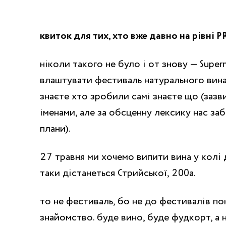
квиток для тих, хто вже давно на рівні P
ніколи такого не було і от знову — Super
влаштувати фестиваль натурального вина
знаєте хто зробили самі знаєте що (зазв
іменами, але за обсценну лексику нас заба
плани).
27 травня ми хочемо випити вина у колі др
таки дістанеться Стрийської, 200а.
то не фестиваль, бо не до фестивалів пок
знайомство. буде вино, буде фудкорт, а 