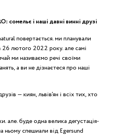
RO: сомельє і наші давні винні друзі
natural повертається. ми планували
 26 лютого 2022 року. але самі
ичай ми називаємо речі своїми
нять, а ви не дізнаєтеся про наші
узів — киян, львів’ян і всіх тих, хто
и. але. буде одна велика дегустація-
на ньому спешиали від Egersund