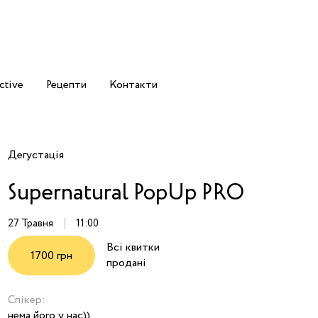
ctive
Рецепти
Контакти
Дегустація
Supernatural PopUp PRO
27 Травня
11:00
Всі квитки
1700 грн
продані
Спікер:
нема його у нас))