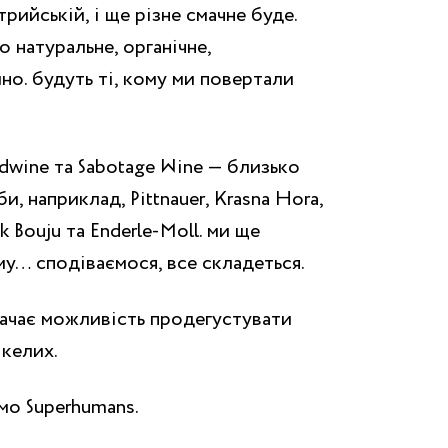
трийській, і ще різне смачне буде.
о натуральне, органічне,
но. будуть ті, кому ми повертали
oodwine та Sabotage Wine — близько
и, наприклад, Pittnauer, Krasna Hora,
ick Bouju та Enderle-Moll. ми ще
ому… сподіваємося, все складеться.
ачає можливість продегустувати
 келих.
мо Superhumans.