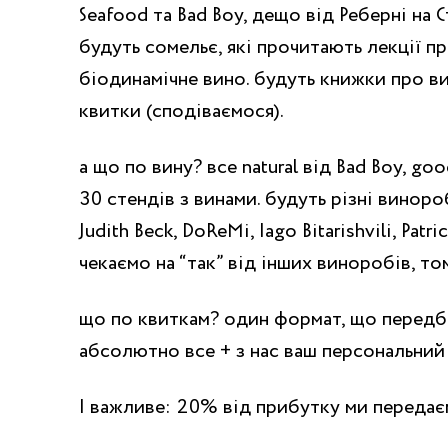
Seafood та Bad Boy, дещо від Реберні на С
будуть сомельє, які прочитають лекції пр
біодинамічне вино. будуть книжки про ви
квитки (сподіваємося).
а що по вину? все natural від Bad Boy, g
30 стендів з винами. будуть різні винороб
Judith Beck, DoReMi, Iago Bitarishvili, Patr
чекаємо на “так” від інших виноробів, т
що по квиткам? один формат, що передб
абсолютно все + з нас ваш персональний
І важливе: 20% від прибутку ми передає