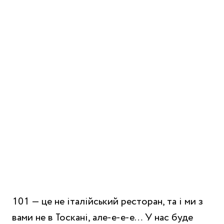
101 — це не італійський ресторан, та і ми з
вами не в Тоскані, але-е-е-е… У нас буде