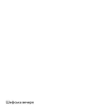
Шефська вечеря