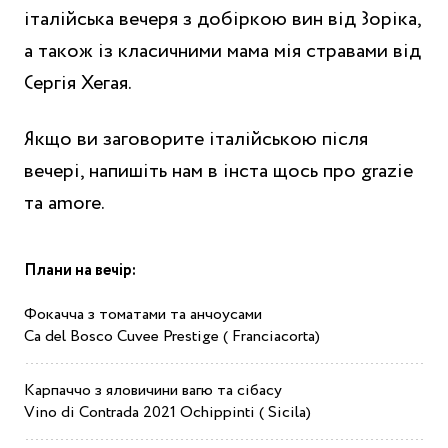
італійська вечеря з добіркою вин від Зоріка,
а також із класичними мама мія стравами від
Сергія Хегая.
Якщо ви заговорите італійською після
вечері, напишіть нам в інста щось про grazie
та amore.
Плани на вечір:
Фокачча з томатами та анчоусами
Ca del Bosco Cuvee Prestige ( Franciacorta)
Карпаччо з яловичини вагю та сібасу
Vino di Contrada 2021 Ochippinti ( Sicila)