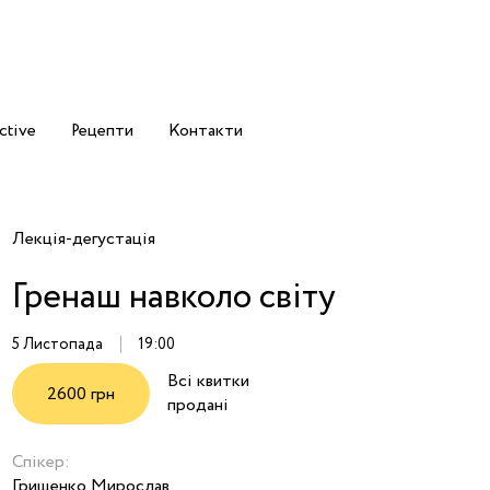
ctive
Рецепти
Контакти
Лекція-дегустація
Гренаш навколо світу
5 Листопада
19:00
Всі квитки
2600 грн
продані
Спікер:
Грищенко Мирослав