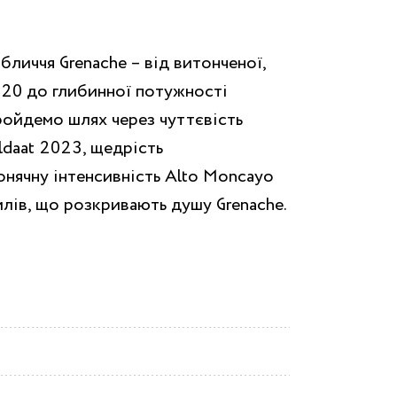
бличчя Grenache – від витонченої,
2020 до глибинної потужності
ройдемо шлях через чуттєвість
ldaat 2023, щедрість
онячну інтенсивність Alto Moncayo
илів, що розкривають душу Grenache.