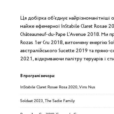
Ця добірка об’єднує найрізноманітніші о
майже ефемерної InStabile Claret Rosae 
Châteauneuf-du-Pape L’Avenue 2018. Ми п
Rozas 1er Cru 2018, витончену енергію So
австралійського Sucette 2019 та пряно-с
2021, відкриваючи палітру теруарів і ст
В програмі вечора:
InStabile Claret Rosae Rosa 2020, Vins Nus
Soldaat 2023, The Sadie Family