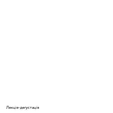
Лекція-дегустація