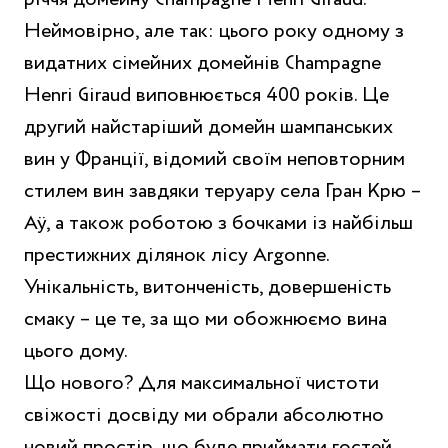
Неймовірно, але так: цього року одному з
видатних сімейних домейнів Champagne
Henri Giraud виповнюється 400 років. Це
другий найстаріший домейн шампанських
вин у Франції, відомий своїм неповторним
стилем вин завдяки теруару села Гран Крю –
Aÿ, а також роботою з бочками із найбільш
престижних ділянок лісу Argonne.
Унікальність, витонченість, довершеність
смаку – це те, за що ми обожнюємо вина
цього дому.
Що нового? Для максимальної чистоти
свіжості досвіду ми обрали абсолютно
новий простір, що буде приймати гостей