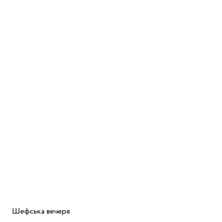
Шефська вечеря