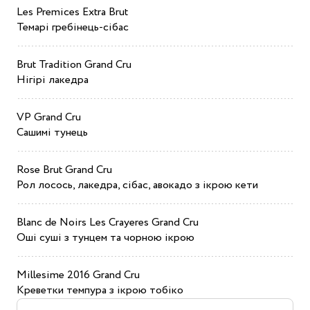
Les Premices Extra Brut
Темарі гребінець-сібас
Brut Tradition Grand Cru
Нігірі лакедра
VP Grand Cru
Сашимі тунець
Rose Brut Grand Cru
Рол лосось, лакедра, сібас, авокадо з ікрою кети
Blanc de Noirs Les Crayeres Grand Cru
Оші суші з тунцем та чорною ікрою
Millesime 2016 Grand Cru
Креветки темпура з ікрою тобіко