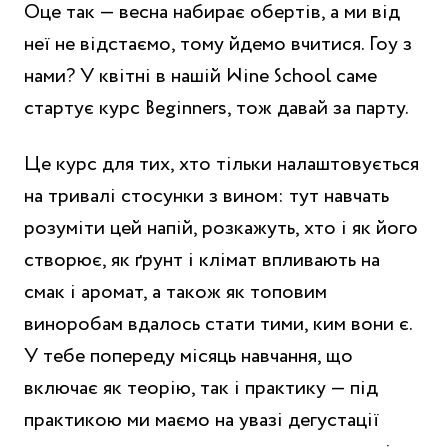
Оце так — весна набирає обертів, а ми від
неї не відстаємо, тому йдемо вчитися. Гоу з
нами? У квітні в нашій Wine School саме
стартує курс Beginners, тож давай за парту.
Це курс для тих, хто тільки налаштовується
на тривалі стосунки з вином: тут навчать
розуміти цей напій, розкажуть, хто і як його
створює, як ґрунт і клімат впливають на
смак і аромат, а також як топовим
виноробам вдалось стати тими, ким вони є.
У тебе попереду місяць навчання, що
включає як теорію, так і практику — під
практикою ми маємо на увазі дегустації