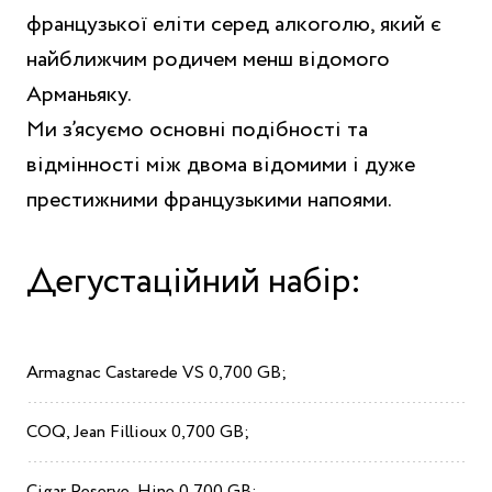
французької еліти серед алкоголю, який є
найближчим родичем менш відомого
Арманьяку.
Ми з’ясуємо основні подібності та
відмінності між двома відомими і дуже
престижними французькими напоями.
Дегустаційний набір:
Armagnac
Castarede
VS
0,700
GB
;
COQ,
Jean
Fillioux
0,700 GB
;
Cigar
Reserve
,
Hine
0,700
GB
;