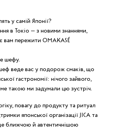
ять у самій Японії?
ння в Токіо — з новими знаннями,
нує вам пережити OMAKASÉ
е шефу.
шеф веде вас у подорож смаків, що
ської гастрономії: нічого зайвого,
саме такою ми задумали цю зустріч.
огіку, повагу до продукту та ритуал
тримки японської організації JICA та
 ще ближчою й автентичнішою