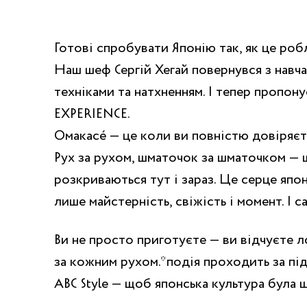
Готові спробувати Японію так, як це робл
Наш шеф Сергій Хегай повернувся з навча
техніками та натхненням. І тепер пропо
EXPERIENCE.
Омакасé — це коли ви повністю довіряєт
Рух за рухом, шматочок за шматочком — 
розкриваються тут і зараз. Це серце япон
лише майстерність, свіжість і момент. І 
Ви не просто приготуєте — ви відчуєте л
за кожним рухом.*подія проходить за під
ABC Style — щоб японська культура була