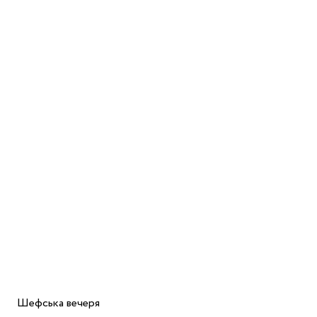
Шефська вечеря